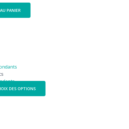
AU PANIER
cs
ondants
OIX DES OPTIONS