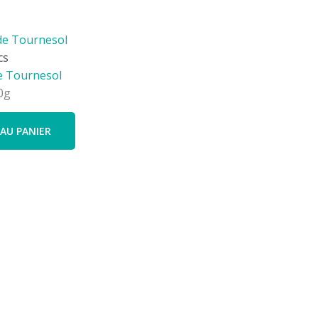
cs
e Tournesol
0g
AU PANIER