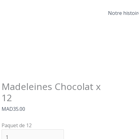
quantité
Plage
de
de
Notre histoir
Madeleines
prix :
Chocolat
MAD22
x
à
12
MAD55
Madeleines Chocolat x
12
MAD
35.00
Paquet de 12