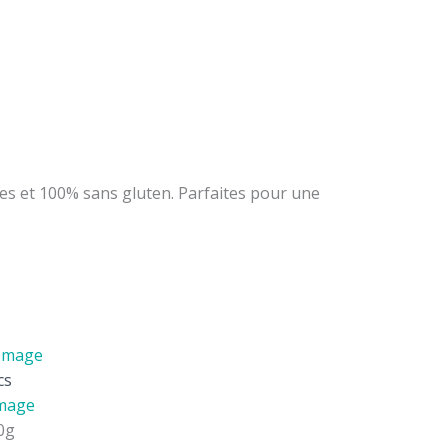
es et 100% sans gluten. Parfaites pour une
cs
omage
0g