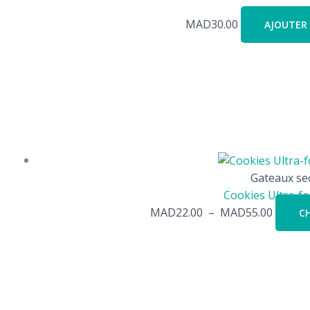
MAD
30.00
AJOUTER 
Gateaux se
Cookies Ultra-f
MAD
22.00
–
MAD
55.00
CH